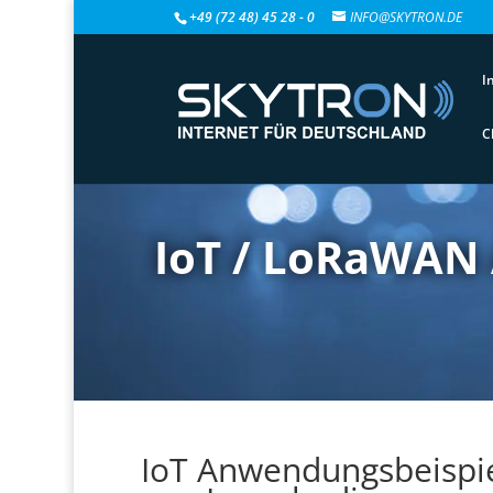
+49 (72 48) 45 28 - 0
INFO@SKYTRON.DE
I
C
IoT / LoRaWAN
IoT Anwendungsbeisp