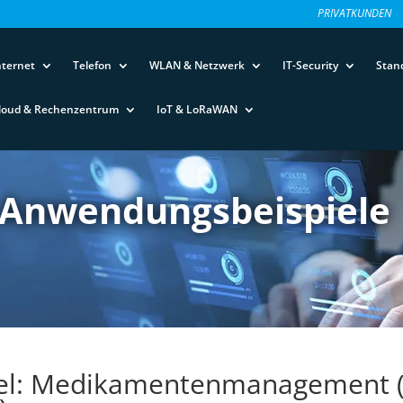
PRIVATKUNDEN
nternet
Telefon
WLAN & Netzwerk
IT-Security
Stan
loud & Rechenzentrum
IoT & LoRaWAN
 Anwendungsbeispiele
iel: Medikamentenmanagement 