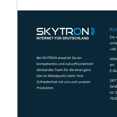
Kon
Sie 
unte
+49 
Bei SKYTRON erwartet Sie ein
ode
kompetentes und zukunftsorientiert
an:
denkendes Team für die eines ganz
E-M
klar im Mittelpunkt steht: Ihre
SKY
Zufriedenheit mit uns und unseren
Gmb
Produkten.
Im 
763