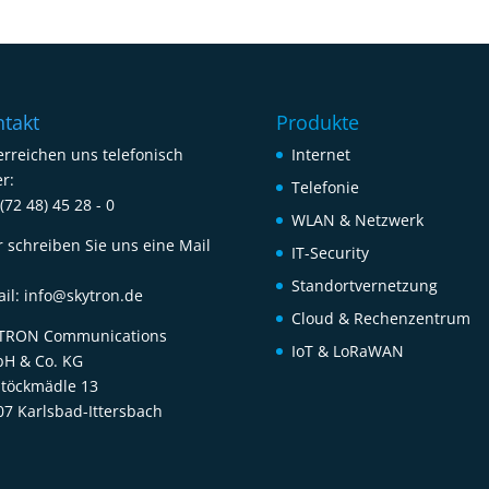
takt
Produkte
erreichen uns telefonisch
Internet
r:
Telefonie
(72 48) 45 28 - 0
WLAN & Netzwerk
r schreiben Sie uns eine Mail
IT-Security
Standortvernetzung
ail:
info@skytron.de
Cloud & Rechenzentrum
TRON Communications
IoT & LoRaWAN
H & Co. KG
Stöckmädle 13
07 Karlsbad-Ittersbach