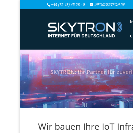
+49 (72 48) 45 28 - 0
INFO@SKYTRON.DE
I
C
SKYTRON: Ihr Partner für zuver
Wir bauen Ihre IoT Inf