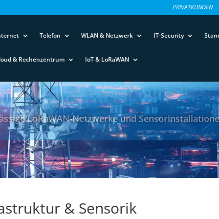
PRIVATKUNDEN
nternet
Telefon
WLAN & Netzwerk
IT-Security
Stan
loud & Rechenzentrum
IoT & LoRaWAN
lässige LoRaWAN-Netzwerke und Sensorinstallation
rastruktur & Sensorik