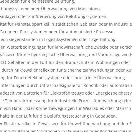
Gebäuden für eine bessere Belüftung.
hungssysteme oder Überwachung von Maschinen.
eanlagen oder zur Steuerung von Belüftungssystemen.
ät für Feinstaubpartikel in städtischen Gebieten oder in Industri
rohnen, Parksystemen oder für automatisierte Prozesse.
g von Gegenständen in Logistiksystemen oder Lagerhaltung.
en Wetterbedingungen für landwirtschaftliche Zwecke oder Forsc
ässern für die hydrologische Überwachung und Vorhersage von 
CO-Gehalten in der Luft für den Brandschutz in Wohnungen oder 
urch Mikrowellenreflexion für Sicherheitsanwendungen oder Aut
g für Feuerdetektionssysteme oder industrielle Überwachung.
ntfernungen durch Ultraschallsignale für Robotik oder automatisi
ezeit von Batterien für Elektrofahrzeuge oder Energiespeichers
e Temperaturmessung für industrielle Prozessüberwachung ode
on von Hand- oder Körperbewegungen für Wearables oder Mensch-
lts in der Luft für die Belüftungssteuerung in Gebäuden.
er Plastikpartikel in Gewässern für Umweltüberwachung und den 
ung struktureller Vibrationen in Bauwerken oder Windenergieanl