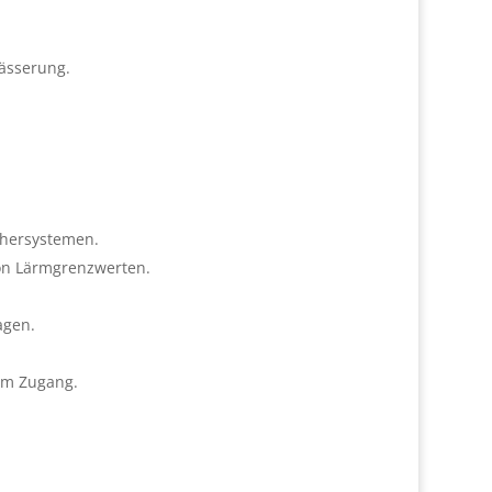
ässerung.
chersystemen.
on Lärmgrenzwerten.
agen.
em Zugang.