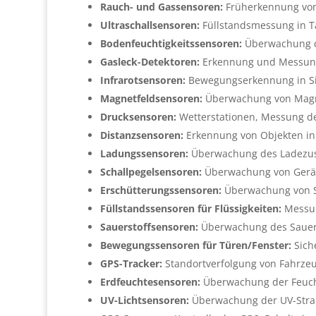
Rauch- und Gassensoren:
Früherkennung von
Ultraschallsensoren:
Füllstandsmessung in T
Bodenfeuchtigkeitssensoren:
Überwachung de
Gasleck-Detektoren:
Erkennung und Messung
Infrarotsensoren:
Bewegungserkennung in Si
Magnetfeldsensoren:
Überwachung von Magnet
Drucksensoren:
Wetterstationen, Messung de
Distanzsensoren:
Erkennung von Objekten in
Ladungssensoren:
Überwachung des Ladezust
Schallpegelsensoren:
Überwachung von Geräus
Erschütterungssensoren:
Überwachung von St
Füllstandssensoren für Flüssigkeiten:
Messun
Sauerstoffsensoren:
Überwachung des Sauerst
Bewegungssensoren für Türen/Fenster:
Sich
GPS-Tracker:
Standortverfolgung von Fahrze
Erdfeuchtesensoren:
Überwachung der Feuchti
UV-Lichtsensoren:
Überwachung der UV-Strahl