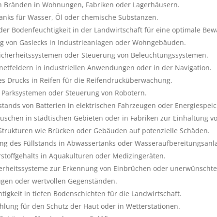
 Bränden in Wohnungen, Fabriken oder Lagerhäusern.
anks für Wasser, Öl oder chemische Substanzen.
r Bodenfeuchtigkeit in der Landwirtschaft für eine optimale Bew
 von Gaslecks in Industrieanlagen oder Wohngebäuden.
cherheitssystemen oder Steuerung von Beleuchtungssystemen.
feldern in industriellen Anwendungen oder in der Navigation.
s Drucks in Reifen für die Reifendrucküberwachung.
 Parksystemen oder Steuerung von Robotern.
ands von Batterien in elektrischen Fahrzeugen oder Energiespei
chen in städtischen Gebieten oder in Fabriken zur Einhaltung v
rukturen wie Brücken oder Gebäuden auf potenzielle Schäden.
g des Füllstands in Abwassertanks oder Wasseraufbereitungsanl
offgehalts in Aquakulturen oder Medizingeräten.
erheitssysteme zur Erkennung von Einbrüchen oder unerwünscht
ugen oder wertvollen Gegenständen.
gkeit in tiefen Bodenschichten für die Landwirtschaft.
ung für den Schutz der Haut oder in Wetterstationen.