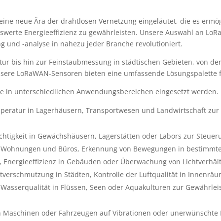
ine neue Ära der drahtlosen Vernetzung eingeläutet, die es ermö
werte Energieeffizienz zu gewährleisten. Unsere Auswahl an LoRa
g und -analyse in nahezu jeder Branche revolutioniert.
bis hin zur Feinstaubmessung in städtischen Gebieten, von der 
unsere LoRaWAN-Sensoren bieten eine umfassende Lösungspalette 
die in unterschiedlichen Anwendungsbereichen eingesetzt werden
ratur in Lagerhäusern, Transportwesen und Landwirtschaft zur
htigkeit in Gewächshäusern, Lagerstätten oder Labors zur Steuer
r Wohnungen und Büros, Erkennung von Bewegungen in bestimmte
Energieeffizienz in Gebäuden oder Überwachung von Lichtverhäl
erschmutzung in Städten, Kontrolle der Luftqualität in Innenrä
asserqualität in Flüssen, Seen oder Aquakulturen zur Gewährle
Maschinen oder Fahrzeugen auf Vibrationen oder unerwünschte