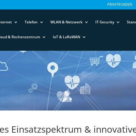
PRIVATKUNDEN
nternet
Telefon
WLAN & Netzwerk
IT-Security
Stan
loud & Rechenzentrum
IoT & LoRaWAN
ntfernungen – LoRaWAN für zuverlässige, drahtlose 
ites Einsatzspektrum & innovat