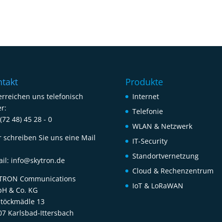
takt
Produkte
erreichen uns telefonisch
Internet
r:
Telefonie
(72 48) 45 28 - 0
WLAN & Netzwerk
r schreiben Sie uns eine Mail
IT-Security
Standortvernetzung
ail:
info@skytron.de
Cloud & Rechenzentrum
TRON Communications
IoT & LoRaWAN
H & Co. KG
Stöckmädle 13
07 Karlsbad-Ittersbach