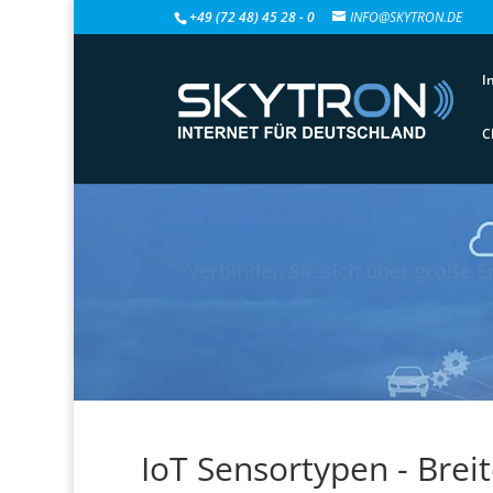
+49 (72 48) 45 28 - 0
INFO@SKYTRON.DE
I
C
Verbinden Sie sich über große E
IoT Sensortypen - Bre