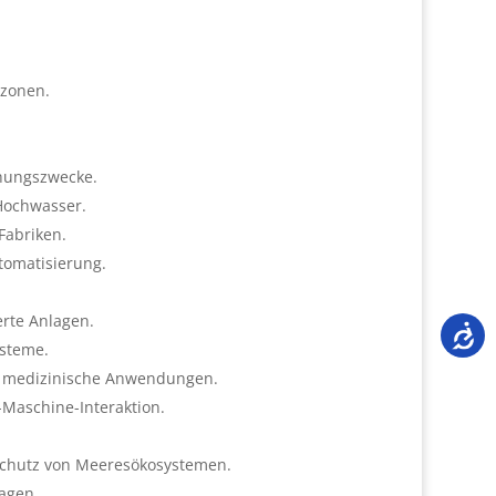
ezonen.
hungszwecke.
Hochwasser.
Fabriken.
omatisierung.
erte Anlagen.
ysteme.
r medizinische Anwendungen.
Maschine-Interaktion.
Schutz von Meeresökosystemen.
agen.