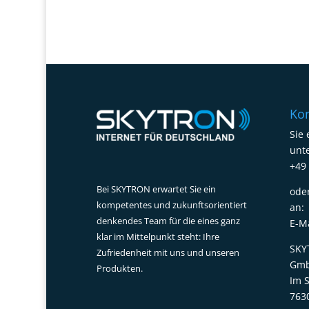
Kon
Sie 
unte
+49 
Bei SKYTRON erwartet Sie ein
ode
kompetentes und zukunftsorientiert
an:
denkendes Team für die eines ganz
E-M
klar im Mittelpunkt steht: Ihre
SKY
Zufriedenheit mit uns und unseren
Gmb
Produkten.
Im 
763