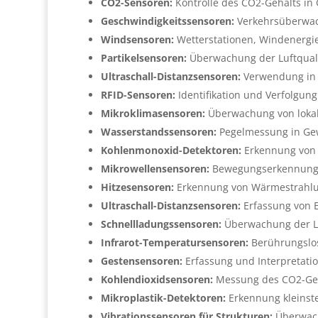
CO2-Sensoren:
Kontrolle des CO2-Gehalts in 
Geschwindigkeitssensoren:
Verkehrsüberwac
Windsensoren:
Wetterstationen, Windenergi
Partikelsensoren:
Überwachung der Luftqualit
Ultraschall-Distanzsensoren:
Verwendung in D
RFID-Sensoren:
Identifikation und Verfolgun
Mikroklimasensoren:
Überwachung von lokal
Wasserstandssensoren:
Pegelmessung in Gew
Kohlenmonoxid-Detektoren:
Erkennung von 
Mikrowellensensoren:
Bewegungserkennung d
Hitzesensoren:
Erkennung von Wärmestrahlun
Ultraschall-Distanzsensoren:
Erfassung von E
Schnellladungssensoren:
Überwachung der Lad
Infrarot-Temperatursensoren:
Berührungslos
Gestensensoren:
Erfassung und Interpretati
Kohlendioxidsensoren:
Messung des CO2-Geha
Mikroplastik-Detektoren:
Erkennung kleinst
Vibrationssensoren für Strukturen:
Überwach