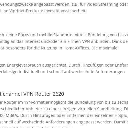
Verwendungszwecke angepasst werden, z.B. für Video-Streaming od
he Viprinet-Produkte Investitionssicherheit.
ch kleine Büros und mobile Standorte mittels Bündelung von bis z
tbandig an das Internet und/oder ein Firmen-VPN anbinden. Dank de
rät besonders für die Nutzung in Home-Offices. Die maximale
igen Energieverbrauch ausgerichtet. Durch Hinzufügen oder Entfer
rkdesign individuell und schnell auf wechselnde Anforderungen
tichannel VPN Router 2620
er Router im 19‘‘-Format ermöglicht die Bündelung von bis zu sech
rschiedlicher Anbieter zu einer einzigen virtuellen Standleitung. 
400 MBit/s. Durch Hinzufügen oder Entfernen der einzelnen Hotpl
schnell auf wechselnde Anforderungen angepasst werden. Damit biet