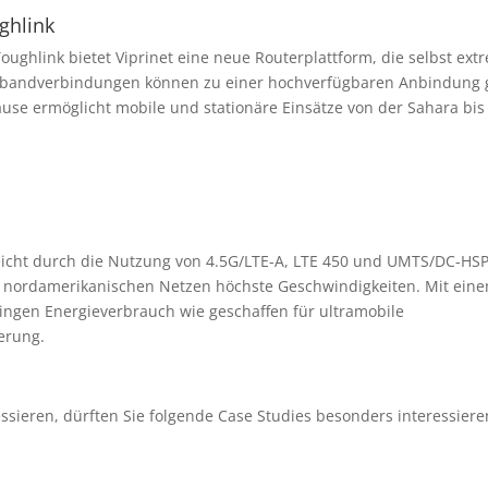
ghlink
Toughlink bietet Viprinet eine neue Routerplattform, die selbst ex
tbandverbindungen können zu einer hochverfügbaren Anbindung g
use ermöglicht mobile und stationäre Einsätze von der Sahara bi
rreicht durch die Nutzung von 4.5G/LTE-A, LTE 450 und UMTS/DC-HS
nd nordamerikanischen Netzen höchste Geschwindigkeiten. Mit ein
ingen Energieverbrauch wie geschaffen für ultramobile
erung.
essieren, dürften Sie folgende Case Studies besonders interessiere