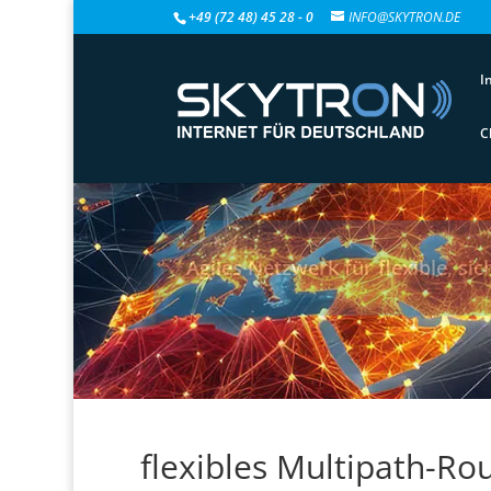
+49 (72 48) 45 28 - 0
INFO@SKYTRON.DE
I
C
Agiles Netzwerk für flexible, s
flexibles Multipath-R