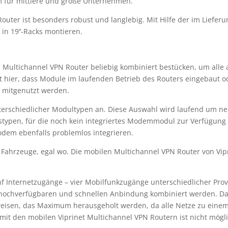
m für mittlere und große Unternehmen.
Router ist besonders robust und langlebig. Mit Hilfe der im Lieferu
 in 19‘‘-Racks montieren.
Multichannel VPN Router beliebig kombiniert bestücken, um alle 
t hier, dass Module im laufenden Betrieb des Routers eingebaut 
 mitgenutzt werden.
terschiedlicher Modultypen an. Diese Auswahl wird laufend um ne
stypen, für die noch kein integriertes Modemmodul zur Verfügung 
dem ebenfalls problemlos integrieren.
Fahrzeuge, egal wo. Die mobilen Multichannel VPN Router von Vip
 Internetzugänge – vier Mobilfunkzugänge unterschiedlicher Prov
ner hochverfügbaren und schnellen Anbindung kombiniert werden.
weisen, das Maximum herausgeholt werden, da alle Netze zu eine
it den mobilen Viprinet Multichannel VPN Routern ist nicht mögli