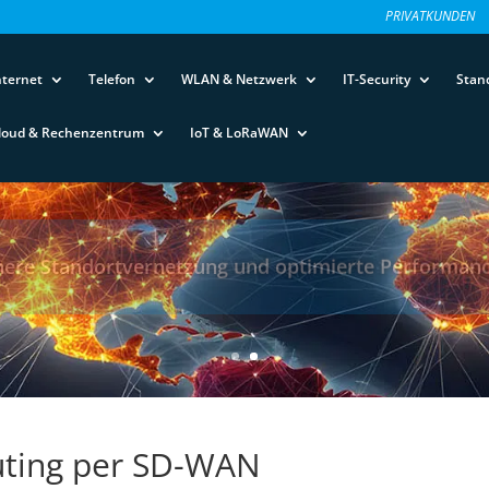
PRIVATKUNDEN
nternet
Telefon
WLAN & Netzwerk
IT-Security
Stan
loud & Rechenzentrum
IoT & LoRaWAN
ichere Standortvernetzung und optimierte Performanc
outing per SD-WAN