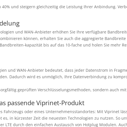
0% und steigern gleichzeitig die Leistung Ihrer Anbindung. Verbe
ndelung
gien und WAN-Anbieter erhöhen Sie Ihre verfügbare Bandbreite si
binieren können, erhalten Sie auch die aggregierte Bandbreite al
e Bandbreiten-kapazität bis auf das 10-fache und holen Sie mehr R
n und WAN-Anbieter bedeutet, dass jeder Datenstrom in Fragment
rden. Dadurch wird es unmöglich, Ihre Datenverbindung zu kompro
sorgfältig geprüften Verschlüsselungsmethoden, sondern auch mit
s passende Viprinet-Produkt
s Fahrzeugs oder eines Unternehmensstandortes: Mit Viprinet läss
 es, in kürzester Zeit die neuesten Technologien zu nutzen. So u
oder LTE durch den einfachen Austausch von Hotplug Modulen. Au