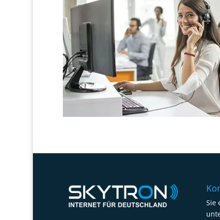
Kon
Sie 
unte