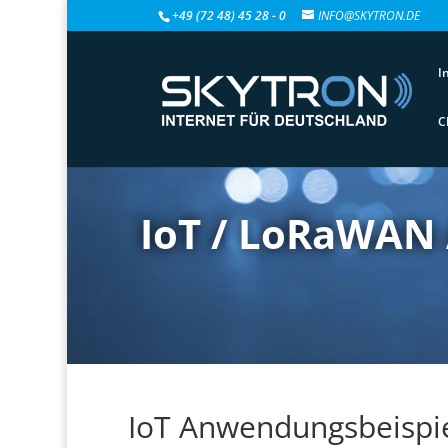
+49 (72 48) 45 28 - 0
INFO@SKYTRON.DE
I
C
IoT / LoRaWAN
IoT Anwendungsbeispie